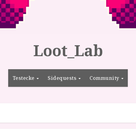
Loot_Lab
Testecke
Sidequests
Community