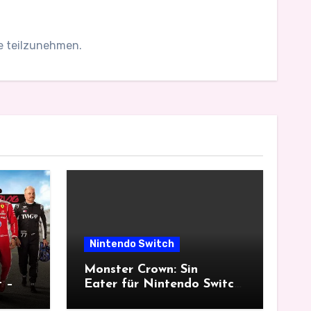
le teilzunehmen.
Nintendo Switch
Monster Crown: Sin
t –
Eater für Nintendo Switch
im Test – ein düsterer