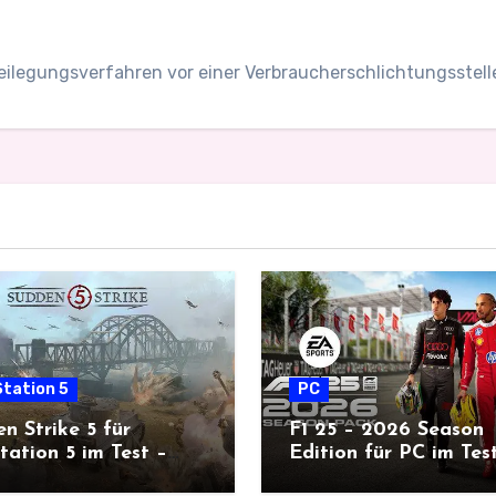
tbeilegungsverfahren vor einer Verbraucherschlichtungsstel
tation 5
PC
n Strike 5 für
F1 25 – 2026 Season
tation 5 im Test –
Edition für PC im Tes
rische Echtzeit-Taktik
Zeit für neue Rennen