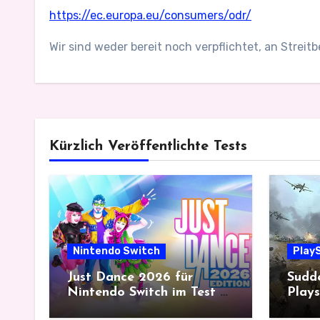
https://ec.europa.eu/consumers/odr/
Wir sind weder bereit noch verpflichtet, an Strei
Kürzlich Veröffentlichte Tests
Nintendo Switch
PlayS
Just Dance 2026 für
Sudde
Nintendo Switch im Test –
Plays
Gemeinsam tanzt es sich
histo