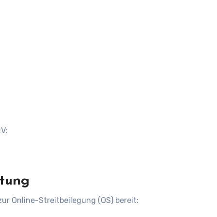
tV:
htung
ur Online-Streitbeilegung (OS) bereit: