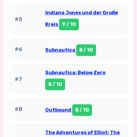
Indiana Jones und der Große
#5
Kreis
9 / 10
#6
Subnautica
8 / 10
Subnautica: Below Zero
#7
8 / 10
#8
Outbound
8 / 10
The Adventures of Elliot: The