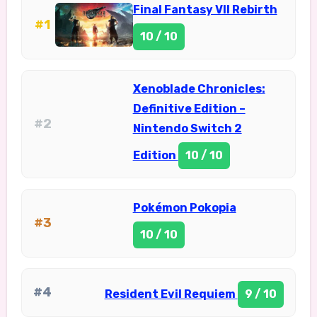
Final Fantasy VII Rebirth
#1
10 / 10
Xenoblade Chronicles:
Definitive Edition –
#2
Nintendo Switch 2
Edition
10 / 10
Pokémon Pokopia
#3
10 / 10
#4
Resident Evil Requiem
9 / 10