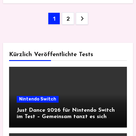
Seitennummerierung
1
2
der
Beiträge
Kürzlich Veröffentlichte Tests
Nintendo Switch
Just Dance 2026 für Nintendo Switch
im Test – Gemeinsam tanzt es sich
besser