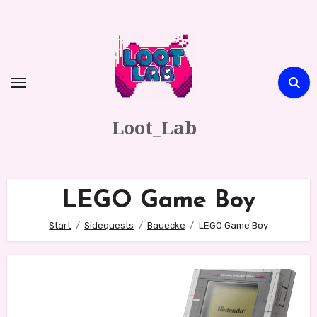
Zum
Inhalt
springen
Loot_Lab
LEGO Game Boy
Start
Sidequests
Bauecke
LEGO Game Boy