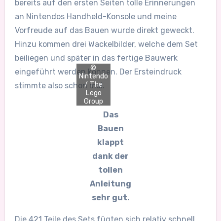
bereits auf den ersten Seiten tolle Erinnerungen
an Nintendos Handheld-Konsole und meine
Vorfreude auf das Bauen wurde direkt geweckt.
Hinzu kommen drei Wackelbilder, welche dem Set
beiliegen und später in das fertige Bauwerk
©
eingeführt werden können. Der Ersteindruck
Nintendo
/ The
stimmte also schon mal.
Lego
Group
Das
Bauen
klappt
dank der
tollen
Anleitung
sehr gut.
Die 421 Teile des Sets fügten sich relativ schnell