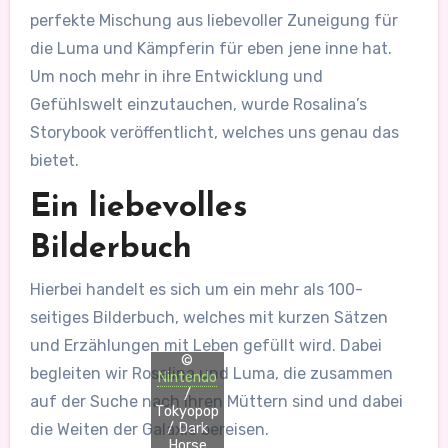
perfekte Mischung aus liebevoller Zuneigung für
die Luma und Kämpferin für eben jene inne hat.
Um noch mehr in ihre Entwicklung und
Gefühlswelt einzutauchen, wurde Rosalina’s
Storybook veröffentlicht, welches uns genau das
bietet.
Ein liebevolles
Bilderbuch
Hierbei handelt es sich um ein mehr als 100-
seitiges Bilderbuch, welches mit kurzen Sätzen
und Erzählungen mit Leben gefüllt wird. Dabei
©
begleiten wir Rosalina und Luma, die zusammen
Nintendo
/
auf der Suche nach ihren Müttern sind und dabei
Tokyopop
/ Dark
die Weiten der Galaxie bereisen.
Horse