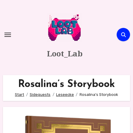
Zum
Inhalt
springen
Loot_Lab
Rosalina’s Storybook
Start
Sidequests
Leseecke
Rosalina’s Storybook