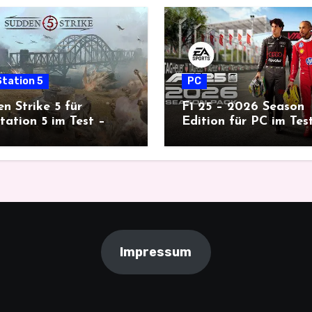
tation 5
PC
n Strike 5 für
F1 25 – 2026 Season
tation 5 im Test –
Edition für PC im Tes
rische Echtzeit-Taktik
Zeit für neue Rennen
Tiefgang
Impressum