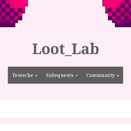
Loot_Lab
Testecke
Sidequests
Community