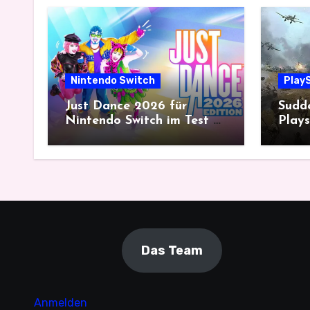
Nintendo Switch
PlayS
Just Dance 2026 für
Sudde
Nintendo Switch im Test –
Plays
Gemeinsam tanzt es sich
histo
besser
mit 
Das Team
Anmelden