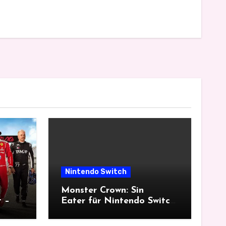
Nintendo Switch
Monster Crown: Sin
t –
Eater für Nintendo Switch
im Test – ein düsterer
Monsterfang