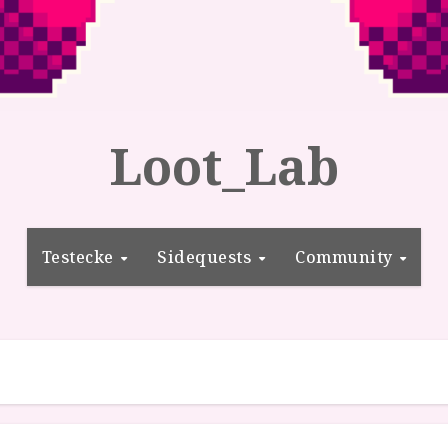
Loot_Lab
Testecke
Sidequests
Community