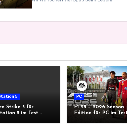
tation 5
PC
n Strike 5 für
F1 25 – 2026 Season
tation 5 im Test –
Edition für PC im Tes
rische Echtzeit-Taktik
Zeit für neue Rennen
Tiefgang