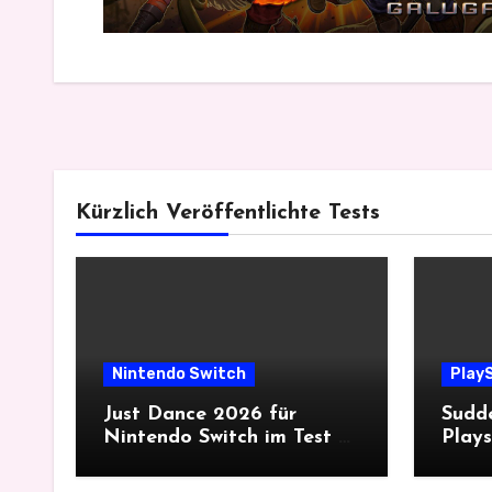
Kürzlich Veröffentlichte Tests
Nintendo Switch
PlayS
Just Dance 2026 für
Sudde
Nintendo Switch im Test –
Plays
Gemeinsam tanzt es sich
histo
besser
mit 