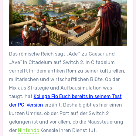
Das römische Reich sagt „Ade'“ zu Caesar und
„Ave“ in Citadelum auf Switch 2. In Citadelum
verhelft Ihr dem antiken Rom zu seiner kulturellen,
militärischen und wirtschaftlichen Blüte. Ob der
Mix aus Strategie und Aufbausimulation was
taugt, hat
Kollege Flo Euch bereits in seinem Test
der PC-Version
erzählt. Deshalb gibt es hier einen
kurzen Umriss, ob der Port auf der Switch 2
gelungen ist und vor allem, ob die Maussteuerung
der
Nintendo
Konsole ihren Dienst tut.