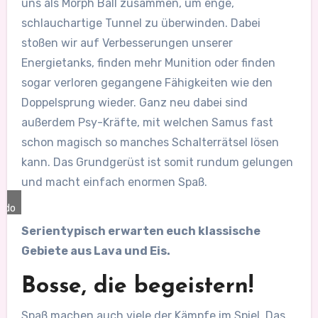
uns als Morph Ball zusammen, um enge,
schlauchartige Tunnel zu überwinden. Dabei
stoßen wir auf Verbesserungen unserer
Energietanks, finden mehr Munition oder finden
sogar verloren gegangene Fähigkeiten wie den
Doppelsprung wieder. Ganz neu dabei sind
außerdem Psy-Kräfte, mit welchen Samus fast
schon magisch so manches Schalterrätsel lösen
kann. Das Grundgerüst ist somit rundum gelungen
und macht einfach enormen Spaß.
ndo
Serientypisch erwarten euch klassische
Gebiete aus Lava und Eis.
Bosse, die begeistern!
Spaß machen auch viele der Kämpfe im Spiel. Das