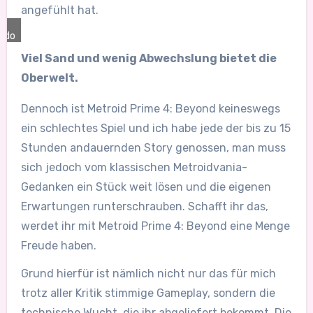
angefühlt hat.
ndo
Viel Sand und wenig Abwechslung bietet die
Oberwelt.
Dennoch ist Metroid Prime 4: Beyond keineswegs
ein schlechtes Spiel und ich habe jede der bis zu 15
Stunden andauernden Story genossen, man muss
sich jedoch vom klassischen Metroidvania-
Gedanken ein Stück weit lösen und die eigenen
Erwartungen runterschrauben. Schafft ihr das,
werdet ihr mit Metroid Prime 4: Beyond eine Menge
Freude haben.
Grund hierfür ist nämlich nicht nur das für mich
trotz aller Kritik stimmige Gameplay, sondern die
technische Wucht, die ihr abgeliefert bekommt. Die