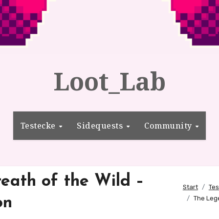
Loot_Lab
Testecke
Sidequests
Community
eath of the Wild –
Start
Tes
on
The Lege