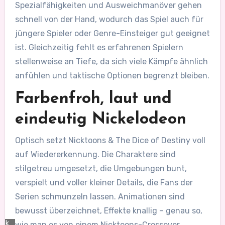
Spezialfähigkeiten und Ausweichmanöver gehen
schnell von der Hand, wodurch das Spiel auch für
jüngere Spieler oder Genre-Einsteiger gut geeignet
ist. Gleichzeitig fehlt es erfahrenen Spielern
stellenweise an Tiefe, da sich viele Kämpfe ähnlich
anfühlen und taktische Optionen begrenzt bleiben.
Farbenfroh, laut und
eindeutig Nickelodeon
Optisch setzt Nicktoons & The Dice of Destiny voll
auf Wiedererkennung. Die Charaktere sind
stilgetreu umgesetzt, die Umgebungen bunt,
verspielt und voller kleiner Details, die Fans der
Serien schmunzeln lassen. Animationen sind
bewusst überzeichnet, Effekte knallig – genau so,
rik
wie man es von einem Nicktoons-Crossover