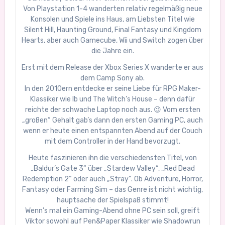
Von Playstation 1-4 wanderten relativ regelmäßig neue
Konsolen und Spiele ins Haus, am Liebsten Titel wie
Silent Hill, Haunting Ground, Final Fantasy und Kingdom
Hearts, aber auch Gamecube, Wii und Switch zogen über
die Jahre ein.
Erst mit dem Release der Xbox Series X wanderte er aus
dem Camp Sony ab.
In den 2010ern entdecke er seine Liebe für RPG Maker-
Klassiker wie Ib und The Witch’s House – denn dafür
reichte der schwache Laptop noch aus. 😉 Vom ersten
„großen“ Gehalt gab’s dann den ersten Gaming PC, auch
wenn er heute einen entspannten Abend auf der Couch
mit dem Controller in der Hand bevorzugt.
Heute faszinieren ihn die verschiedensten Titel, von
„Baldur’s Gate 3“ über „Stardew Valley“, „Red Dead
Redemption 2“ oder auch „Stray“. Ob Adventure, Horror,
Fantasy oder Farming Sim – das Genre ist nicht wichtig,
hauptsache der Spielspaß stimmt!
Wenn’s mal ein Gaming-Abend ohne PC sein soll, greift
Viktor sowohl auf Pen&Paper Klassiker wie Shadowrun