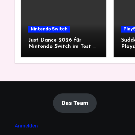
Nintendo Switch
PlayS
Just Dance 2026 für
Sudde
Nintendo Switch im Test –
Plays
Gemeinsam tanzt es sich
histo
besser
mit 
Das Team
Anmelden