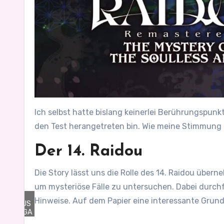
Ich selbst hatte bislang keinerlei Berührungspun
den Test herangetreten bin. Wie meine Stimmung z
Der 14. Raidou
Die Story lässt uns die Rolle des 14. Raidou über
um mysteriöse Fälle zu untersuchen. Dabei durchf
©
Hinweise. Auf dem Papier eine interessante Grund
ATLUS
/ SEGA