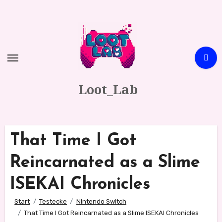
Zum
Inhalt
springen
Loot_Lab
That Time I Got
Reincarnated as a Slime
ISEKAI Chronicles
Start
Testecke
Nintendo Switch
That Time I Got Reincarnated as a Slime ISEKAI Chronicles