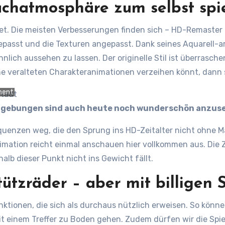
chatmosphäre zum selbst spi
tet. Die meisten Verbesserungen finden sich – HD-Remaster 
epasst und die Texturen angepasst. Dank seines Aquarell-ar
hnlich aussehen zu lassen. Der originelle Stil ist überrasc
e veralteten Charakteranimationen verzeihen könnt, dann so
ment
Umgebungen sind auch heute noch wunderschön anzus
nzen weg, die den Sprung ins HD-Zeitalter nicht ohne Mac
Animation reicht einmal anschauen hier vollkommen aus. Die
halb dieser Punkt nicht ins Gewicht fällt.
tzräder – aber mit billigen 
ktionen, die sich als durchaus nützlich erweisen. So könn
 mit einem Treffer zu Boden gehen. Zudem dürfen wir die Sp