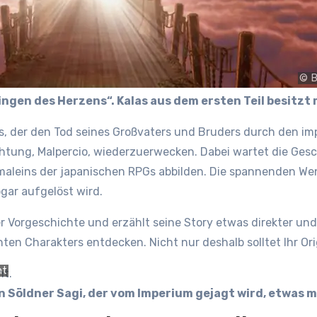
© B
ngen des Herzens“. Kalas aus dem ersten Teil besitzt
las, der den Tod seines Großvaters und Bruders durch den 
ichtung, Malpercio, wiederzuerwecken. Dabei wartet die Ges
nmaleins der japanischen RPGs abbilden. Die spannenden W
bgar aufgelöst wird.
er Vorgeschichte und erzählt seine Story etwas direkter und
n Charakters entdecken. Nicht nur deshalb solltet Ihr Origi
nt
en Söldner Sagi, der vom Imperium gejagt wird, etwas 