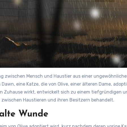
ung zwischen Mensch und Haustier aus einer ungewöhnlichen
s Dawn, eine Katze, die von Olive, einer älteren Dame, adop
n Zuhause wirkt, entwickelt sich zu einem tiefgründigen 
g zwischen Haustieren und ihren Besitzern behandelt.
 alte Wunde
eim von Olive adoptiert wird, kurz nachdem deren vorige Ka