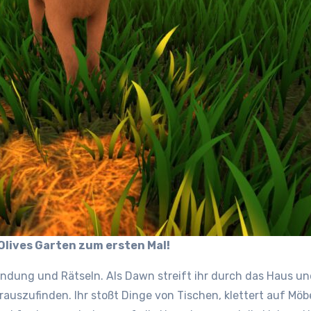
Olives Garten zum ersten Mal!
undung und Rätseln. Als Dawn streift ihr durch das Haus un
uszufinden. Ihr stoßt Dinge von Tischen, klettert auf Möb