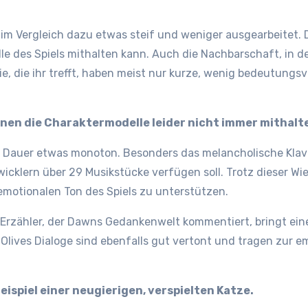
m Vergleich dazu etwas steif und weniger ausgearbeitet. Di
e des Spiels mithalten kann. Auch die Nachbarschaft, in der 
, die ihr trefft, haben meist nur kurze, wenig bedeutungsvo
en die Charaktermodelle leider nicht immer mithalt
f Dauer etwas monoton. Besonders das melancholische Klav
twicklern über 29 Musikstücke verfügen soll. Trotz dieser W
motionalen Ton des Spiels zu unterstützen.
r Erzähler, der Dawns Gedankenwelt kommentiert, bringt eine
t. Olives Dialoge sind ebenfalls gut vertont und tragen zur
ispiel einer neugierigen, verspielten Katze.