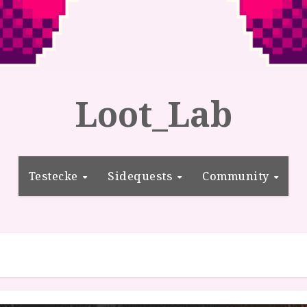
Loot_Lab
Testecke
Sidequests
Community