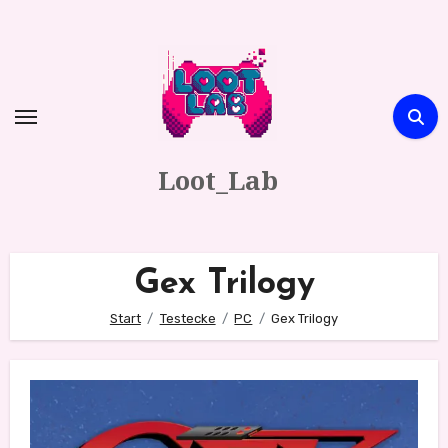
Zum
Inhalt
springen
Loot_Lab
Gex Trilogy
Start
Testecke
PC
Gex Trilogy