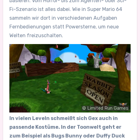
basieren. Vom Horror- bis zum Agenten- oder Sci-
Fi-Szenario ist alles dabei. Wie in Super Mario 64
sammeln wir dort in verschiedenen Aufgaben
Fernbedienungen statt Powersterne, um neue
Welten freizuschalten.
© Limited Run Games
In vielen Leveln schmeißt sich Gex auch in
passende Kostüme. In der Toonwelt geht er
zum Beispiel als Bugs Bunny oder Duffy Duck