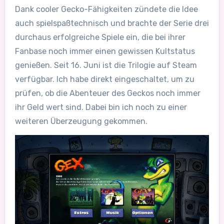
Dank cooler Gecko-Fähigkeiten zündete die Idee
auch spielspaßtechnisch und brachte der Serie drei
durchaus erfolgreiche Spiele ein, die bei ihrer
Fanbase noch immer einen gewissen Kultstatus
genießen. Seit 16. Juni ist die Trilogie auf Steam
verfügbar. Ich habe direkt eingeschaltet, um zu
prüfen, ob die Abenteuer des Geckos noch immer
ihr Geld wert sind. Dabei bin ich noch zu einer
weiteren Überzeugung gekommen.