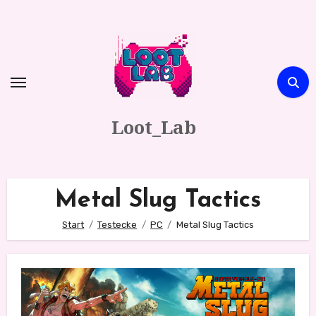
Zum
Inhalt
springen
Loot_Lab
Metal Slug Tactics
Start
Testecke
PC
Metal Slug Tactics