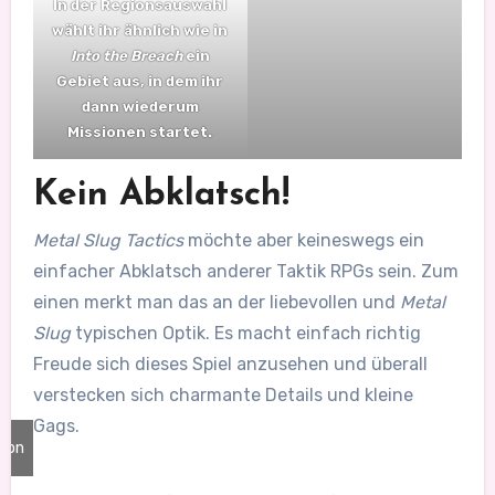
In der Regionsauswahl
wählt ihr ähnlich wie in
Into the Breach
ein
Gebiet aus, in dem ihr
dann wiederum
Missionen startet.
Kein Abklatsch!
Metal Slug Tactics
möchte aber keineswegs ein
einfacher Abklatsch anderer Taktik RPGs sein. Zum
einen merkt man das an der liebevollen und
Metal
Slug
typischen Optik. Es macht einfach richtig
Freude sich dieses Spiel anzusehen und überall
verstecken sich charmante Details und kleine
Gags.
tion
mu