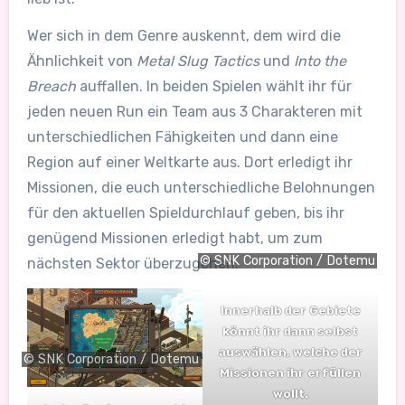
Wer sich in dem Genre auskennt, dem wird die
Ähnlichkeit von
Metal Slug Tactics
und
Into the
Breach
auffallen. In beiden Spielen wählt ihr für
jeden neuen Run ein Team aus 3 Charakteren mit
unterschiedlichen Fähigkeiten und dann eine
Region auf einer Weltkarte aus. Dort erledigt ihr
Missionen, die euch unterschiedliche Belohnungen
für den aktuellen Spieldurchlauf geben, bis ihr
genügend Missionen erledigt habt, um zum
© SNK Corporation / Dotemu
nächsten Sektor überzugehen.
Innerhalb der Gebiete
könnt ihr dann selbst
auswählen, welche der
© SNK Corporation / Dotemu
Missionen ihr erfüllen
wollt.