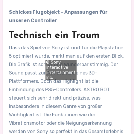
Schickes Flugobjekt – Anpassungen für
unseren Controller
Technisch ein Traum
Dass das Spiel von Sony ist und für die Playstation
5 optimiert wurde, merkt man auf den ersten Blick.
© Sony
Die Grafik ist schick und wunderbar stimmig. Der
Interactive
Entertainment
Sound passt zur Atmosphäre eines 3D-
Inc.
Plattformers. Doch das Highlight ist die
Einbindung des PS5-Controllers. ASTRO BOT
steuert sich sehr direkt und präzise, was
insbesondere in diesem Genre von großer
Wichtigkeit ist. Die Funktionen wie der
Vibrationsmotor oder die Neigungserkennung
werden von Sony so perfekt in das Gesamterlebnis