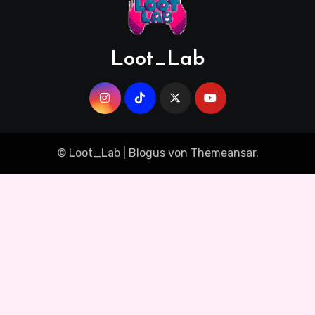
Loot_Lab
© Loot_Lab
|
Blogus
von
Themeansar
.