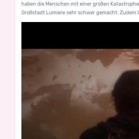
haben die Menschen mit einer großen Katastrophe,
Großstadt Lumiere sehr schwer gemacht. Zudem L