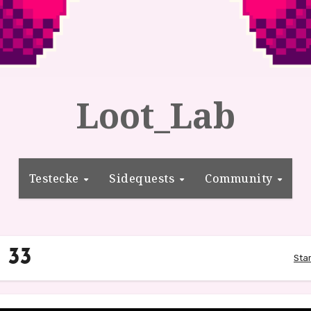
Loot_Lab
Testecke
Sidequests
Community
 33
Star