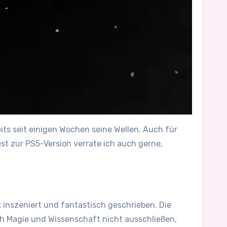
eits seit einigen Wochen seine Wellen. Auch für
est zur PS5-Version verrate ich auch gerne,
k inszeniert und fantastisch geschrieben. Die
ich Magie und Wissenschaft nicht ausschließen,