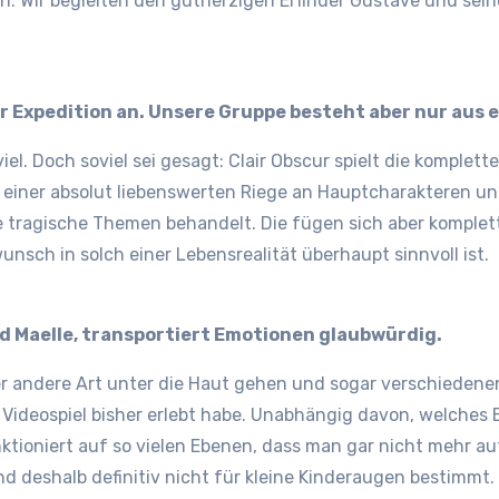
n. Wir begleiten den gutherzigen Erfinder Gustave und sei
ner Expedition an. Unsere Gruppe besteht aber nur aus e
iel. Doch soviel sei gesagt: Clair Obscur spielt die komplett
it einer absolut liebenswerten Riege an Hauptcharakteren 
le tragische Themen behandelt. Die fügen sich aber komplett
unsch in solch einer Lebensrealität überhaupt sinnvoll ist.
und Maelle, transportiert Emotionen glaubwürdig.
 andere Art unter die Haut gehen und sogar verschiedenen 
 Videospiel bisher erlebt habe. Unabhängig davon, welches E
funktioniert auf so vielen Ebenen, dass man gar nicht mehr 
nd deshalb definitiv nicht für kleine Kinderaugen bestimmt.