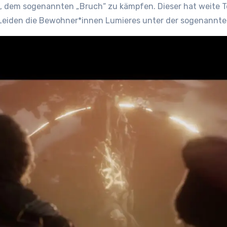
 dem sogenannten „Bruch“ zu kämpfen. Dieser hat weite Tei
eiden die Bewohner*innen Lumieres unter der sogenannten