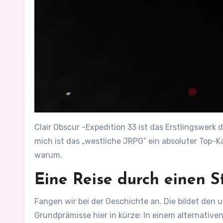
Clair Obscur -Expedition 33 ist das Erstlingswerk
mich ist das „westliche JRPG“ ein absoluter Top-K
warum.
Eine Reise durch einen 
Fangen wir bei der Geschichte an. Die bildet den u
Grundprämisse hier in kürze: In einem alternativ