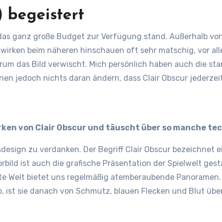
) begeistert
 das ganz große Budget zur Verfügung stand. Außerhalb von
n wirken beim näheren hinschauen oft sehr matschig, vor al
rum das Bild verwischt. Mich persönlich haben auch die st
nen jedoch nichts daran ändern, dass Clair Obscur jederze
ärken von Clair Obscur und täuscht über so manche t
esign zu verdanken. Der Begriff Clair Obscur bezeichnet ei
bild ist auch die grafische Präsentation der Spielwelt ge
e Welt bietet uns regelmäßig atemberaubende Panoramen. Zu
b, ist sie danach von Schmutz, blauen Flecken und Blut üb