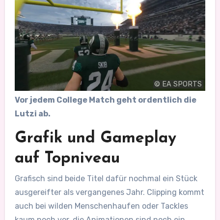
© EA SPORTS
Vor jedem College Match geht ordentlich die
Lutzi ab.
Grafik und Gameplay
auf Topniveau
Grafisch sind beide Titel dafür nochmal ein Stück
ausgereifter als vergangenes Jahr. Clipping kommt
auch bei wilden Menschenhaufen oder Tackles
kaum noch vor, die Animationen sind noch ein