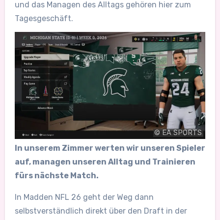
und das Managen des Alltags gehören hier zum
Tagesgeschäft.
© EA SPORTS
In unserem Zimmer werten wir unseren Spieler
auf, managen unseren Alltag und Trainieren
fürs nächste Match.
In Madden NFL 26 geht der Weg dann
selbstverständlich direkt über den Draft in der