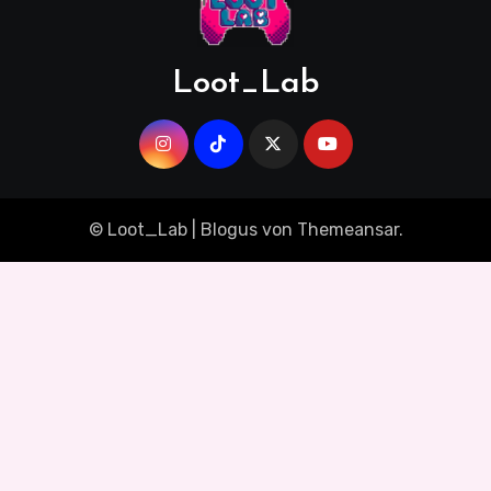
Loot_Lab
© Loot_Lab
|
Blogus
von
Themeansar
.