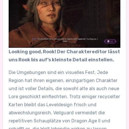
Looking good, Rook! Der Charaktereditor lässt
uns Rook bis auf’s kleinste Detail einstellen.
Die Umgebungen sind ein visuelles Fest. Jede
Region hat ihren eigenen, einzigartigen Charakter
und ist voller Details, die sowohl alte als auch neue
Lore geschickt einflechten. Trotz einiger recycelter
Karten bleibt das Leveldesign frisch und
abwechslungsreich. Veilguard vermeidet die
repetitiven Schauplätze von Dragon Age II und
schafft es, die Welt lebendig wirken zu lassen.