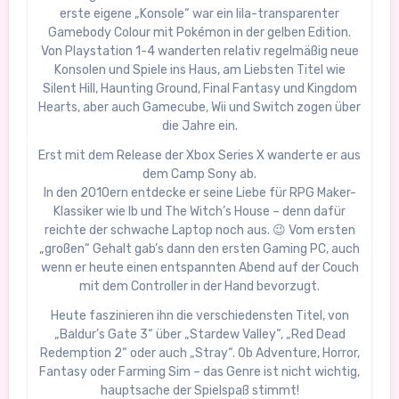
erste eigene „Konsole“ war ein lila-transparenter
Gamebody Colour mit Pokémon in der gelben Edition.
Von Playstation 1-4 wanderten relativ regelmäßig neue
Konsolen und Spiele ins Haus, am Liebsten Titel wie
Silent Hill, Haunting Ground, Final Fantasy und Kingdom
Hearts, aber auch Gamecube, Wii und Switch zogen über
die Jahre ein.
Erst mit dem Release der Xbox Series X wanderte er aus
dem Camp Sony ab.
In den 2010ern entdecke er seine Liebe für RPG Maker-
Klassiker wie Ib und The Witch’s House – denn dafür
reichte der schwache Laptop noch aus. 😉 Vom ersten
„großen“ Gehalt gab’s dann den ersten Gaming PC, auch
wenn er heute einen entspannten Abend auf der Couch
mit dem Controller in der Hand bevorzugt.
Heute faszinieren ihn die verschiedensten Titel, von
„Baldur’s Gate 3“ über „Stardew Valley“, „Red Dead
Redemption 2“ oder auch „Stray“. Ob Adventure, Horror,
Fantasy oder Farming Sim – das Genre ist nicht wichtig,
hauptsache der Spielspaß stimmt!