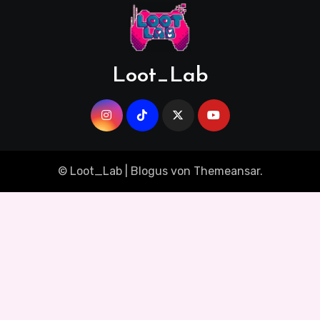
Loot_Lab
© Loot_Lab
|
Blogus
von
Themeansar
.