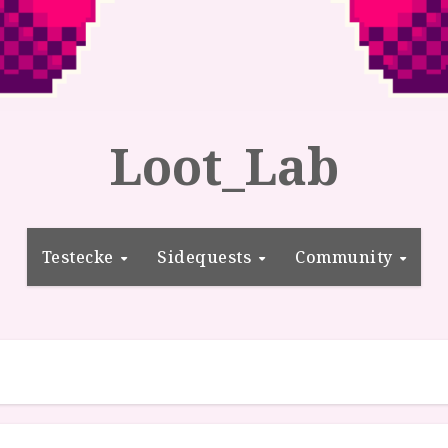
Loot_Lab
Testecke
Sidequests
Community